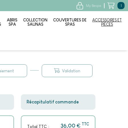
My Bespa
1
ABRIS
COLLECTION
COUVERTURES DE
ACCESSOIRES ET
S
SPA
SAUNAS
SPAS
PIÈCES
aiement
Validation
Récapitulatif commande
TTC
€
36,00
Total TTC :