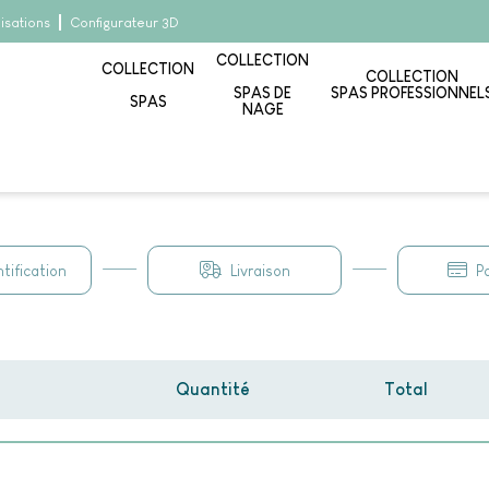
lisations
Configurateur 3D
COLLECTION
COLLECTION
COLLECTION
SPAS DE
SPAS PROFESSIONNEL
SPAS
NAGE
tification
Livraison
P
Quantité
Total