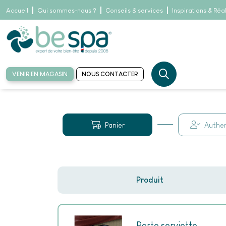
Accueil
Qui sommes-nous ?
Conseils & services
Inspirations & Réa
VENIR EN MAGASIN
NOUS CONTACTER
Accueil
Détail panier
Panier
Authen
Produit
Porte serviette