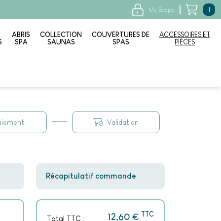
My Bespa
1
ABRIS
COLLECTION
COUVERTURES DE
ACCESSOIRES ET
S
SPA
SAUNAS
SPAS
PIÈCES
aiement
Validation
Récapitulatif commande
TTC
€
12,60
Total TTC :