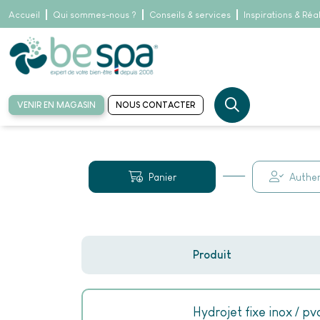
Accueil
Qui sommes-nous ?
Conseils & services
Inspirations & Réa
VENIR EN MAGASIN
NOUS CONTACTER
Accueil
Détail panier
Panier
Authen
Produit
Hydrojet fixe inox / pv