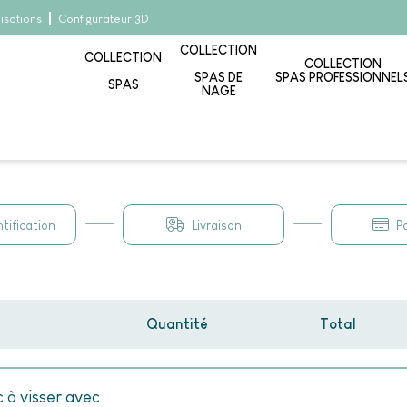
lisations
Configurateur 3D
COLLECTION
COLLECTION
COLLECTION
SPAS DE
SPAS PROFESSIONNEL
SPAS
NAGE
tification
Livraison
P
Quantité
Total
c à visser avec