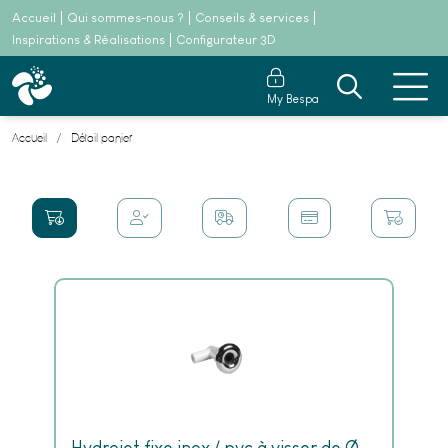
Accueil
Qui sommes-nous ?
Conseils & services
Inspirations & Réalisations
Configurateur 3D
My Bespa
Accueil
Détail panier