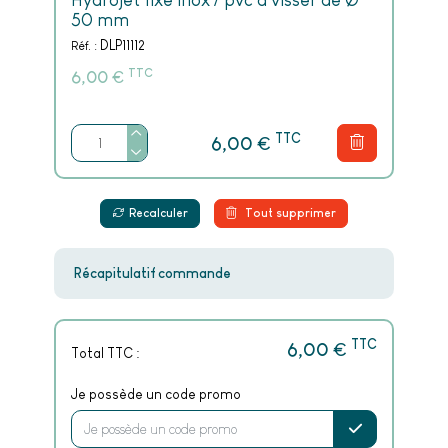
Hydrojet fixe inox / pvc à visser de Ø
50 mm
DLP11112
Réf. :
TTC
€
6,00
TTC
€
6,00
Recalculer
Tout supprimer
Récapitulatif commande
TTC
€
6,00
Total TTC :
Je possède un code promo