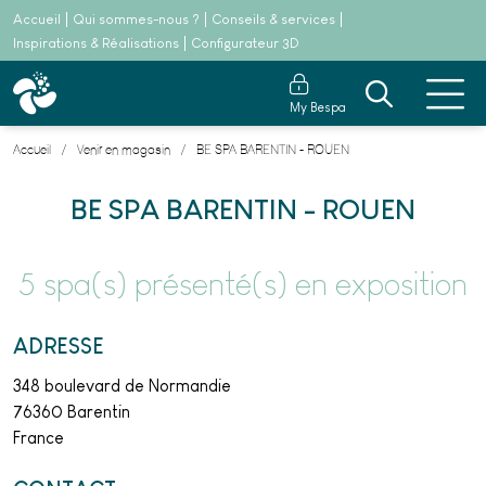
Accueil
Qui sommes-nous ?
Conseils & services
Inspirations & Réalisations
Configurateur 3D
My Bespa
Accueil
Venir en magasin
BE SPA BARENTIN - ROUEN
BE SPA BARENTIN - ROUEN
5 spa(s) présenté(s) en exposition
ADRESSE
348 boulevard de Normandie
76360 Barentin
France