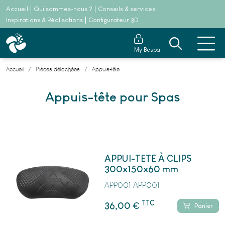
Accueil
Qui sommes-nous ?
Conseils & services
Inspirations & Réalisations
Configurateur 3D
My Bespa
Accueil
Pièces détachées
Appuis-tête
Appuis-tête pour Spas
APPUI-TETE À CLIPS
300x150x60 mm
APP001 APP001
TTC
€
36,00
Panier