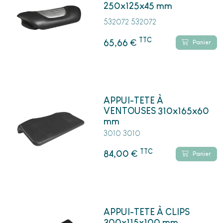
250x125x45 mm
532072 532072
TTC
€
65,66
Panier
APPUI-TETE À
VENTOUSES 310x165x60
mm
3010 3010
TTC
€
84,00
Panier
APPUI-TETE À CLIPS
300x115x100 mm