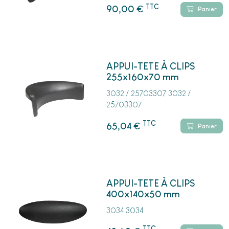
TTC
€
90,00
Panier
APPUI-TETE À CLIPS
255x160x70 mm
3032 / 25703307 3032 /
25703307
TTC
€
65,04
Panier
APPUI-TETE À CLIPS
400x140x50 mm
3034 3034
TTC