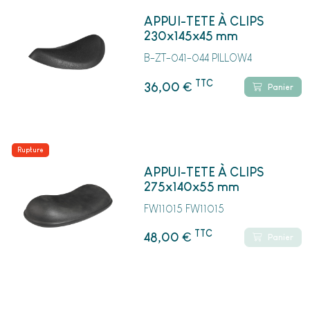
APPUI-TETE À CLIPS
230x145x45 mm
B-ZT-041-044 PILLOW4
TTC
€
36,00
Panier
Rupture
APPUI-TETE À CLIPS
275x140x55 mm
FW11015 FW11015
TTC
€
48,00
Panier