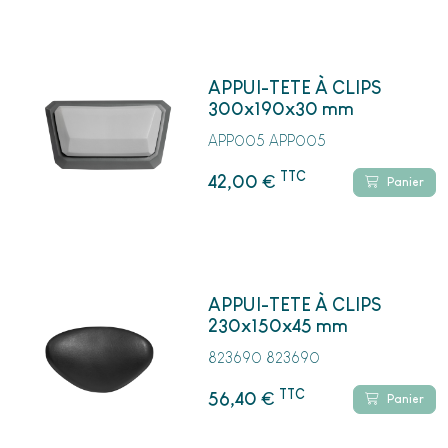
APPUI-TETE À CLIPS
300x190x30 mm
APP005 APP005
TTC
€
42,00
Panier
APPUI-TETE À CLIPS
230x150x45 mm
823690 823690
TTC
€
56,40
Panier