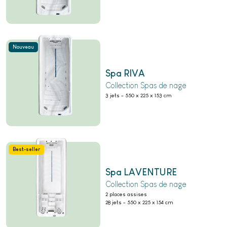
Nouveau
Spa RIVA
Collection Spas de nage
3 jets
-
550 x 225 x 153 cm
Best-seller
Spa LAVENTURE
Collection Spas de nage
2 places assises
28 jets
-
550 x 225 x 154 cm