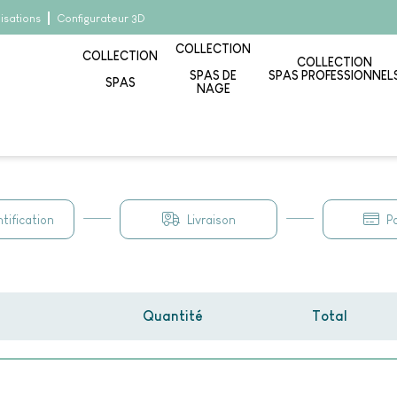
lisations
Configurateur 3D
COLLECTION
COLLECTION
COLLECTION
SPAS DE
SPAS PROFESSIONNEL
SPAS
NAGE
tification
Livraison
P
Quantité
Total