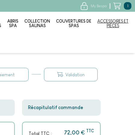
My Bespa
1
ABRIS
COLLECTION
COUVERTURES DE
ACCESSOIRES ET
S
SPA
SAUNAS
SPAS
PIÈCES
aiement
Validation
Récapitulatif commande
TTC
€
72,00
Total TTC :