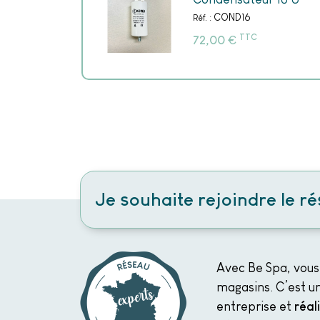
COND16
Réf. :
TTC
€
72,00
Je souhaite rejoindre le r
Avec Be Spa, vous
magasins. C’est un
entreprise et
réal