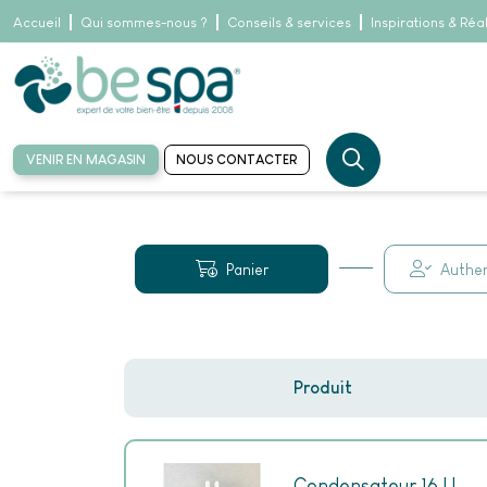
Accueil
Qui sommes-nous ?
Conseils & services
Inspirations & Réa
VENIR EN MAGASIN
NOUS CONTACTER
Accueil
Détail panier
Panier
Authen
Produit
Condensateur 16 U