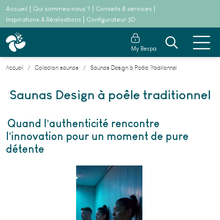
Accueil
Qui sommes-nous ?
Conseils & services
Inspirations & Réalisations
Configurateur 3D
My Bespa
Accueil
Collection saunas
Saunas Design à Poêle Traditionnel
Saunas Design à poêle traditionnel
Quand l’authenticité rencontre
l’innovation pour un moment de pure
détente