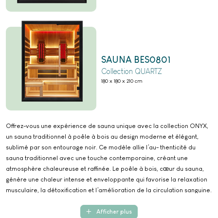
SAUNA BES0801
Collection QUARTZ
180 x 180 x 210 cm
Offrez-vous une expérience de sauna unique avec la collection ONYX,
un sauna traditionnel à poêle à bois au design moderne et élégant,
sublimé par son entourage noir. Ce modèle allie l’au- thenticité du
sauna traditionnel avec une touche contemporaine, créant une
atmosphère chaleureuse et raffinée. Le poêle à bois, cœur du sauna,
génère une chaleur intense et enveloppante qui favorise la relaxation
musculaire, la détoxification et l’amélioration de la circulation sanguine.
Son fonction- nement naturel procure une sensation de bien-être total,
tout en préservant l’authenticité du rituel scandinave.
Afficher plus