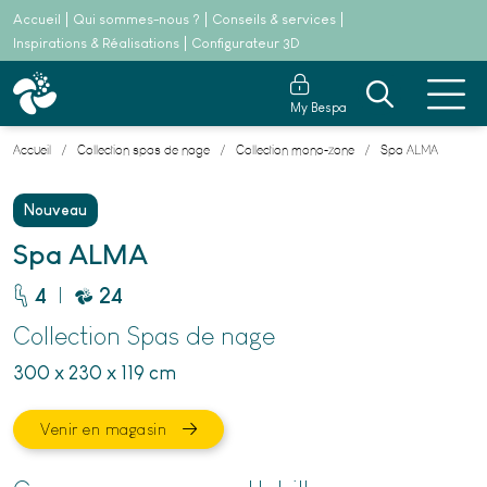
Accueil
Qui sommes-nous ?
Conseils & services
Inspirations & Réalisations
Configurateur 3D
My Bespa
Accueil
Collection spas de nage
Collection mono-zone
Spa ALMA
Nouveau
Spa ALMA
|
4
24
Collection Spas de nage
300 x 230 x 119 cm
Venir en magasin