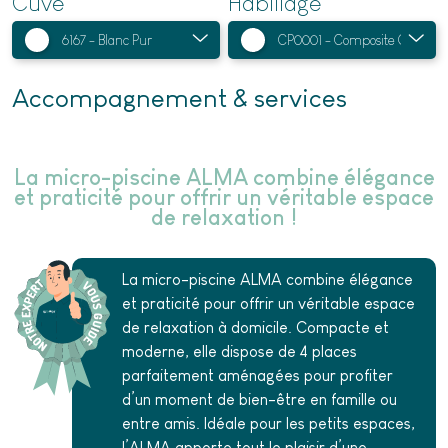
Cuve
Habillage
Accompagnement & services
La micro-piscine ALMA combine élégance
et praticité pour offrir un véritable espace
de relaxation !
La micro-piscine ALMA combine élégance
et praticité pour offrir un véritable espace
de relaxation à domicile. Compacte et
moderne, elle dispose de 4 places
parfaitement aménagées pour profiter
d’un moment de bien-être en famille ou
entre amis. Idéale pour les petits espaces,
l’ALMA apporte tout le plaisir d’une