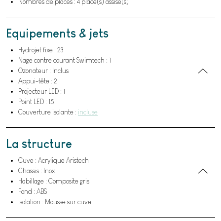
Nombres de places : 4 place(s) assise(s)
Equipements & jets
Hydrojet fixe : 23
Nage contre courant Swimtech : 1
Ozonateur : Inclus
Appui-tête : 2
Projecteur LED : 1
Point LED : 15
Couverture isolante :
incluse
La structure
Cuve : Acrylique Aristech
Chassis : Inox
Habillage : Composite gris
Fond : ABS
Isolation : Mousse sur cuve