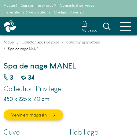
Accueil
Qui sommes-nous ?
Conseils & services
Inspirations & Réalisations
Configurateur 3D
My Bespa
Accueil
Collection spas de nage
Collection mono-zone
Spa de nage MANEL
Spa de nage MANEL
|
3
34
Collection Privilège
450 x 225 x 140 cm
Venir en magasin
Cuve
Habillage