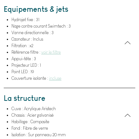
Equipements & jets
Hydrojet fixe : 31
Nage contre courant Swimtech : 3
Vanne directionnelle : 3
Ozonateur : Inclus
Filtration : x2
Référence filtre :
voir le filtre
Appui-tête : 3
Projecteur LED : 1
Point LED : 19
Couverture isolante :
incluse
La structure
Cuve : Acrylique Aristech
Chassis : Acier galvanisé
Habillage : Composite
Fond : Fibre de verre
Isolation : Sur panneau 20 mm