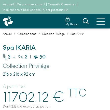
Accueil
Qui sommes-nous ?
Conseils & services
Inspirations & Réalisations
Configurateur 3D
My Bespa
Accueil
Collection spas
Collection Privilège
Spa IKARIA
Spa IKARIA
+
|
3
2
50
Collection Privilège
216 x 216 x 92 cm
A partir de
TTC
€
11702.12
Dont 2.12
€
d’éco-participation