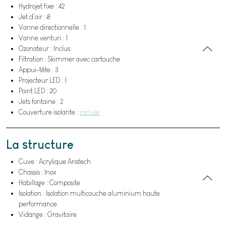
Hydrojet fixe : 42
Jet d'air : 8
Vanne directionnelle : 1
Vanne venturi : 1
Ozonateur : Inclus
Filtration : Skimmer avec cartouche
Appui-tête : 3
Projecteur LED : 1
Point LED : 20
Jets fontaine : 2
Couverture isolante :
incluse
La structure
Cuve : Acrylique Aristech
Chassis : Inox
Habillage : Composite
Isolation : Isolation multicouche aluminium haute
performance
Vidange : Gravitaire