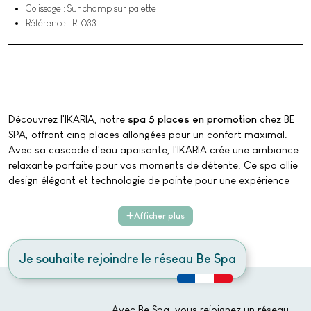
Colissage : Sur champ sur palette
Référence : R-033
Découvrez l'IKARIA, notre
spa 5 places en promotion
chez BE
SPA, offrant cinq places allongées pour un confort maximal.
Avec sa cascade d'eau apaisante, l'IKARIA crée une ambiance
relaxante parfaite pour vos moments de détente. Ce spa allie
design élégant et technologie de pointe pour une expérience
de relaxation luxueuse. Profitez de notre
offre exclusive
sur
l'IKARIA et transformez votre domicile en bulle de bien-être.
Afficher plus
Je souhaite rejoindre le réseau Be Spa
Avec Be Spa, vous rejoignez un réseau