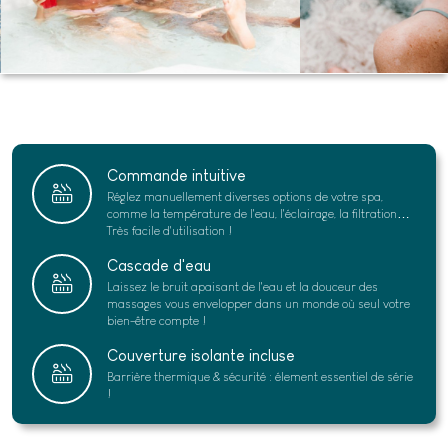
Commande intuitive
Réglez manuellement diverses options de votre spa,
comme la température de l'eau, l'éclairage, la filtration…
Très facile d'utilisation !
Cascade d'eau
Laissez le bruit apaisant de l'eau et la douceur des
massages vous envelopper dans un monde où seul votre
bien-être compte !
Couverture isolante incluse
Barrière thermique & sécurité : élement essentiel de série
!