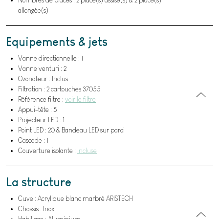
allongée(s)
Equipements & jets
Vanne directionnelle : 1
Vanne venturi : 2
Ozonateur : Inclus
Filtration : 2 cartouches 37055
Référence filtre :
voir le filtre
Appui-tête : 5
Projecteur LED : 1
Point LED : 20 & Bandeau LED sur paroi
Cascade : 1
Couverture isolante :
incluse
La structure
Cuve : Acrylique blanc marbré ARISTECH
Chassis : Inox
Habillage : Aluminium