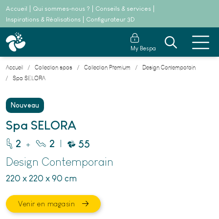
Accueil
Qui sommes-nous ?
Conseils & services
Inspirations & Réalisations
Configurateur 3D
My Bespa
Accueil
Collection spas
Collection Premium
Design Contemporain
Spa SELORA
Nouveau
Spa SELORA
+
|
2
2
55
Design Contemporain
220 x 220 x 90 cm
Venir en magasin