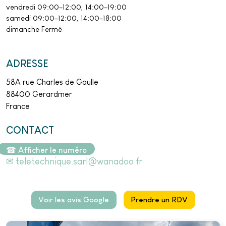
vendredi 09:00–12:00, 14:00–19:00
samedi 09:00–12:00, 14:00–18:00
dimanche Fermé
ADRESSE
58A rue Charles de Gaulle
88400 Gerardmer
France
CONTACT
03 29 63 31 55
☎ Afficher le numéro
✉
teletechnique.sarl@wanadoo.fr
Voir les avis Google
Prendre un RDV