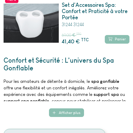
Set d'Accessoires Spa:
Confort et Praticité à votre
Portée
31244 31244
TTC
69,00
€
Panier
TTC
€
41,40
Confort et Sécurité : L'univers du Spa
Gonflable
Pour les amateurs de détente à domicile, le
spa gonflable
offre une flexibilité et un confort inégalés. Améliorez votre
expérience avec des équipements comme le
support spa
ou
support spa gonflable
, conçus pour stabiliser et prolonger la
durée de vie de votre spa. Pour les problèmes techniques,
Afficher plus
comme un
spa qui disjoncte quand il chauffe
, nos services de
spa réparation
sont là pour vous aider à résoudre rapidement
et efficacement.