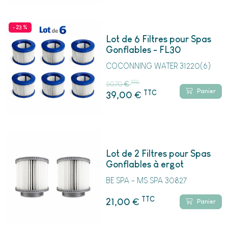
- 23 %
Lot de 6 Filtres pour Spas
Gonflables - FL30
COCONNING WATER 31220(6)
TTC
50,70
€
Panier
TTC
€
39,00
Lot de 2 Filtres pour Spas
Gonflables à ergot
BE SPA - MS SPA 30827
TTC
€
21,00
Panier