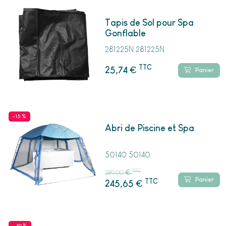
Tapis de Sol pour Spa
Gonflable
281225N 281225N
TTC
€
25,74
Panier
- 15 %
Abri de Piscine et Spa
50140 50140
TTC
289,00
€
Panier
TTC
€
245,65
- 40 %