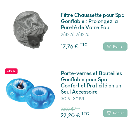
Filtre Chaussette pour Spa
Gonflable : Prolongez la
Pureté de Votre Eau
281226 281226
TTC
€
17,76
Panier
- 15 %
Porte-verres et Bouteilles
Gonflable pour Spa:
Confort et Praticité en un
Seul Accessoire
30191 30191
TTC
32,00
€
Panier
TTC
€
27,20