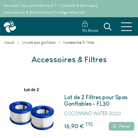
Accueil
Qui sommes-nous ?
Conseils & services
Inspirations & Réalisations
Configurateur 3D
My Bespa
Accueil
Univers spa gonflable
Accessoires & Filtres
Accessoires & Filtres
Lot de 2 Filtres pour Spas
Gonflables - FL30
COCONNING WATER 31220
TTC
€
16,90
Panier