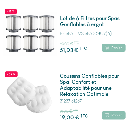
- 19 %
Lot de 6 Filtres pour Spas
Gonflables à ergot
BE SPA - MS SPA 30827(6)
TTC
63,00
€
Panier
TTC
€
51,03
- 39 %
Coussins Gonflables pour
Spa: Confort et
Adaptabilité pour une
Relaxation Optimale
31237 31237
TTC
31,00
€
Panier
TTC
€
19,00