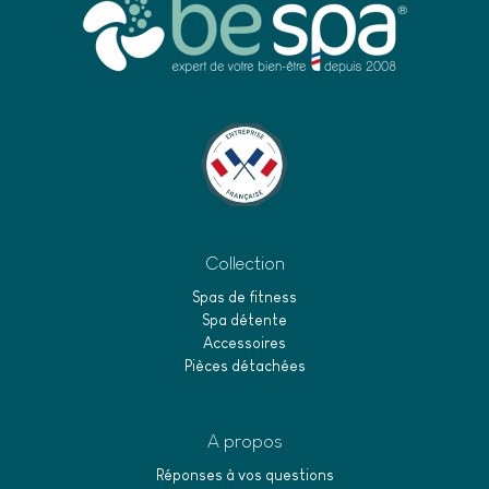
piece jacuzzi
. De la
piece spa
essentielle aux
pieces spas
spécifiques, nous avons tout ce dont vous avez besoin pour
maintenir votre spa en parfait état de fonctionnement.
Équipements et Matériel de Spa
Materiel Spa de Haute Qualité
Votre
spa hot tub
mérite ce qu'il y a de mieux en termes de
materiel spa
. Que vous cherchiez à améliorer l'efficacité
énergétique ou à augmenter les fonctionnalités de votre spa,
nous avons les équipements pour rendre votre expérience
Collection
inoubliable.
Spas de fitness
Spa détente
Accessoires
Pièces détachées
A propos
Réponses à vos questions