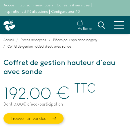
Accueil
Qui sommes-nous ?
Conseils & services
Inspirations & Réalisations
Configurateur 3D
My Bespa
Accueil
Pièces détachées
Pièces pour spa débordement
Coffret de gestion hauteur d'eau avec sonde
Coffret de gestion hauteur d'eau
avec sonde
TTC
€
192.00
Dont 0.00
€
d’éco-participation
Trouver un vendeur