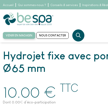
Accueil
Qui sommes-nous ?
Conseils & services
Inspirations & Réa
VENIR EN MAGASIN
NOUS CONTACTER
Accueil
Pièces détachées
Jets & porte-jets
Jet design 4
Hydrojet f
Hydrojet fixe avec por
Ø 65 mm
TTC
€
10.00
Dont 0.00
€
d’éco-participation