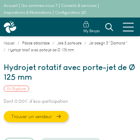
Accueil
Qui sommes-nous ?
Conseils & services
Inspirations & Réalisations
Configurateur 3D
My Bespa
Accueil
Pièces détachées
Jets & porte-jets
Jet design 3 " Diamond "
Hydrojet rotatif avec porte-jet de Ø 125 mm
Hydrojet rotatif avec porte-jet de Ø
125 mm
En Rupture
Dont 0.00
€
d’éco-participation
Trouver un vendeur