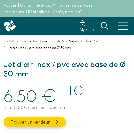
Accueil
Qui sommes-nous ?
Conseils & services
Inspirations & Réalisations
Configurateur 3D
My Bespa
Accueil
Pièces détachées
Jets & porte-jets
Jets d'air
Jet d'air inox / pvc avec base de Ø 30 mm
Jet d'air inox / pvc avec base de Ø
30 mm
TTC
€
6.50
Dont 0.00
€
d’éco-participation
Trouver un vendeur