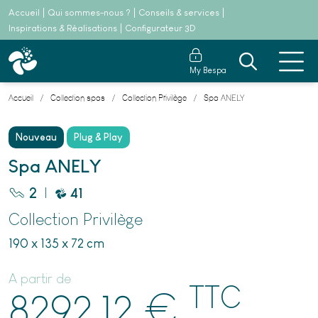
Accueil
Qui sommes-nous ?
Conseils & services
Inspirations & Réalisations
Configurateur 3D
My Bespa
Accueil
Collection spas
Collection Privilège
Spa ANELY
Nouveau
Plug & Play
Spa ANELY
|
2
41
Collection Privilège
190 x 135 x 72 cm
A partir de
TTC
€
8292.12